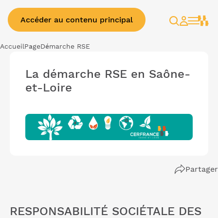
Accéder au contenu principal
Rechercher
Espace
client
Accueil
Page
Démarche RSE
La démarche RSE en Saône-
et-Loire
Partager
RESPONSABILITÉ SOCIÉTALE DES